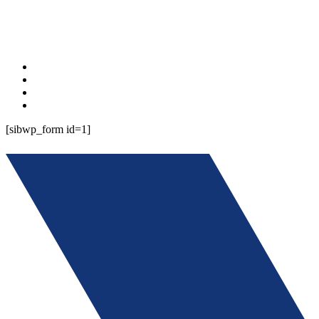
Bleiben Sie immer auf dem neuesten Stand mit dem individuellen
SPEED Newsletter:
Porduktneuheiten und Technologie-Trends
Schulungen und Anwendertipps
Einladungen zu Messen und Veranstaltungen
Neue Services
[sibwp_form id=1]